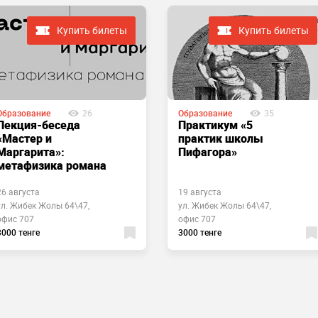
Купить билеты
Купить билеты
Образование
26
Образование
35
Лекция-беседа
Практикум «5
«Мастер и
практик школы
Маргарита»:
Пифагора»
метафизика романа
26 августа
19 августа
ул. Жибек Жолы 64\47,
ул. Жибек Жолы 64\47,
офис 707
офис 707
3000 тенге
3000 тенге