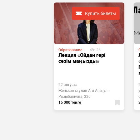
Купить билеты
 завершено
Образование
26
ие
325
Лекция «Ойдан гөрі
мли в
сезім маңызды»
нстве
сфера»
во
22 августа
ра», БЦ Алим
Женская студия Aru Ana, ул.
ля, 84а, офис
Розыбакиева, 320
15 000 теңге