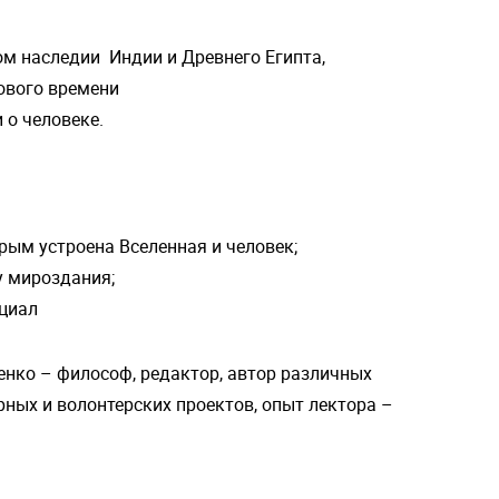
ом наследии Индии и Древнего Египта,
ового времени
 о человеке.
рым устроена Вселенная и человек;
у мироздания;
нциал
нко – философ, редактор, автор различных
рных и волонтерских проектов, опыт лектора –