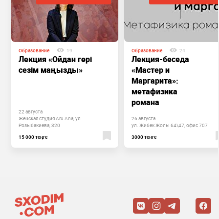
Образование
19
Образование
24
Лекция «Ойдан гөрі
Лекция-беседа
сезім маңызды»
«Мастер и
Маргарита»:
метафизика
романа
22 августа
Женская студия Aru Ana, ул.
26 августа
Розыбакиева, 320
ул. Жибек Жолы 64\47, офис 707
15 000 теңге
3000 тенге