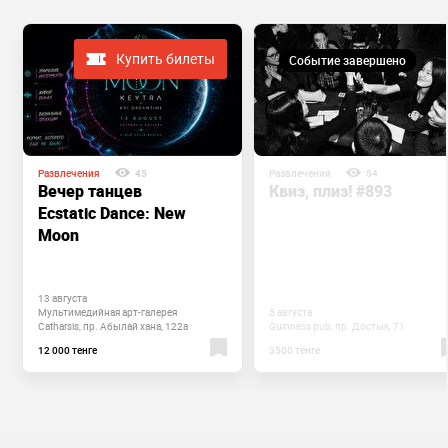
Купить билеты
Событие завершено
Развлечения
45
Развлечения
54
Вечер танцев
Квиз, плиз! #893
Ecstatic Dance: New
Moon
13 августа
Мультимедийная ​арт-галерея
5 августа
Catharsis, пр. Абылай хана, 122а
Guinness pub, пр. Достык, 71
12 000 тенге
3500 тенге