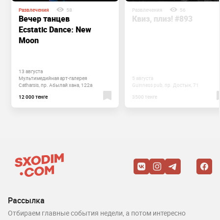
Развлечения
58
Развлечения
56
Вечер танцев
Квиз, плиз! #893
Ecstatic Dance: New
Moon
13 августа
Мультимедийная ​арт-галерея
5 августа
Catharsis, пр. Абылай хана, 122а
Guinness pub, пр. Достык, 71
12 000 тенге
3500 тенге
Рассылка
Отбираем главные события недели, а потом интересно