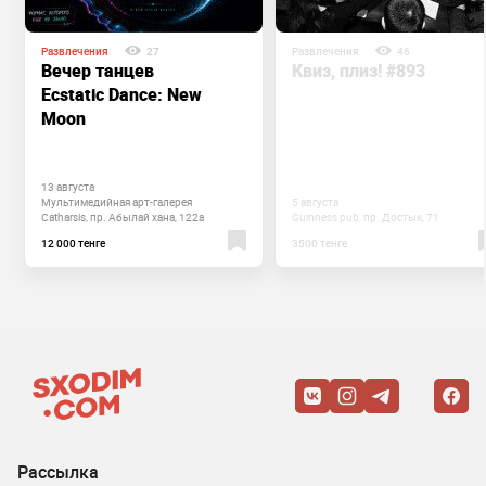
Развлечения
27
Развлечения
46
Вечер танцев
Квиз, плиз! #893
Ecstatic Dance: New
Moon
13 августа
Мультимедийная ​арт-галерея
5 августа
Catharsis, пр. Абылай хана, 122а
Guinness pub, пр. Достык, 71
12 000 тенге
3500 тенге
Рассылка