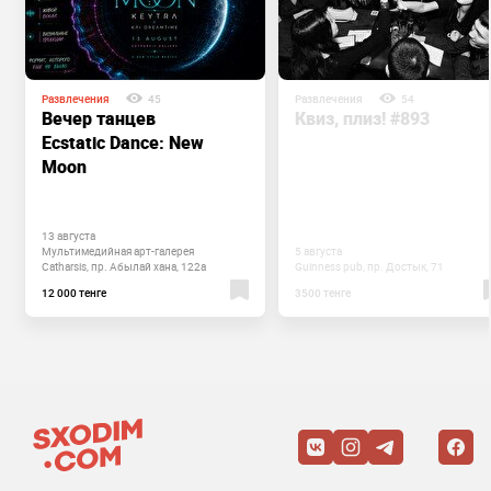
Развлечения
45
Развлечения
54
Вечер танцев
Квиз, плиз! #893
Ecstatic Dance: New
Moon
13 августа
Мультимедийная ​арт-галерея
5 августа
Catharsis, пр. Абылай хана, 122а
Guinness pub, пр. Достык, 71
12 000 тенге
3500 тенге