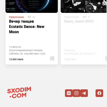
Развлечения
25
Развлечения
45
Вечер танцев
Квиз, плиз! #893
Ecstatic Dance: New
Moon
13 августа
Мультимедийная ​арт-галерея
5 августа
Catharsis, пр. Абылай хана, 122а
Guinness pub, пр. Достык, 71
12 000 тенге
3500 тенге