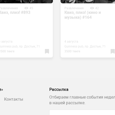
Развлечения
45
Развлечения
42
Квиз, плиз! #893
Квиз, плиз! (кино и
музыка) #164
5 августа
4 августа
Guinness pub, пр. Достык, 71
Guinness pub, пр. Достык, 71
3500 тенге
3500 тенге
м»
Рассылка
Отбираем главные события недел
Контакты
в нашей рассылке.