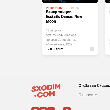
Развлечения
25
я
48
Вечер танцев
з! (кино и
Ecstatic Dance: New
 новички
Moon
13 августа
Мультимедийная ​арт-
 Irish Pub, ул.
галерея Catharsis, пр.
 65
Абылай хана, 122а
12 000 тенге
О «Давай Сходи
О проекте