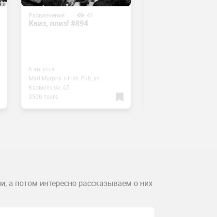
Развлечения
41
Развлечения
4
Квиз, плиз! #894
Квиз, плиз! #893
6 августа
5 августа
Mad Murphy`s Irish Pub, ул.
Mad Murphy`s Irish Pub,
Казыбек би, 65
Казыбек би, 65
3500 тенге
3500 тенге
и, а потом интересно рассказываем о них