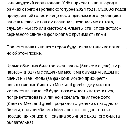
голливудский сорвиголова: Xzibit приедет в наш город в
рамках своего европейского турне 2024 года. С 2000-х годов
прокуренный голос и лицо лос-анджелесского тусовщика
запечатлелись в нашем сознании, независимо от того,
слушали мы его или смотрели. Алматы станет свидетелем
серьезного слияния фолк-рэпа с другими стилями.
Приветствовать нашего героя будут казахстанские артисты,
но об этом позже.
Кроме обычных билетов «Фан-зона» (ближе к сцене), «Vip
партер» (подиум с сидячими местами с лучшим видом на
сцену) и «Танц-пол» (за фанкой) можно приобрести
эксклюзивные билеты «Meet and greet» где у малого
количества зрителей будет возможность встретиться,
поприветствовать X лично и сделать памятное фото.
(билеты Meet and greet продаются отдельно от входного
билета, наличие билета Meet and greet не дает права
посещения концерта, покупка обычного входного билета —
обязательна)