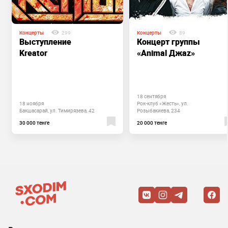
Концерты
299
Концерты
89
Выступление
Концерт группы
Kreator
«Animal Джаz»
18 сентября
18 ноября
Рок-клуб «Жесть», ул.
Бакшасарай, ул. Тимирязева, 42
Розыбакиева, 234
30 000 тенге
20 000 тенге