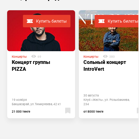
Купить билеты
Купить билеты
Концерты
69
Концерты
380
Концерт группы
Сольный концерт
PIZZA
IntroVert
30 августа
19 ноября
Клуб «Жесть», ул. Розыбакиева,
Бакшасарай, ул.Тимирязева, 42 к1
234
21 000 тенге
от 8000 тенге