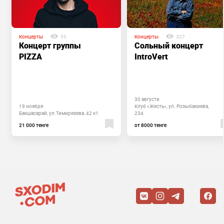
Концерты
55
Концерты
327
Концерт группы
Сольный концерт
PIZZA
IntroVert
30 августа
19 ноября
Клуб «Жесть», ул. Розыбакиева,
Бакшасарай, ул.Тимирязева, 42 к1
234
21 000 тенге
от 8000 тенге