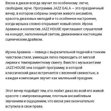
Весна в джазе всегда звучит по-особенному: легче,
свободнее, ярче. Программа JAZZ GALA — это праздничный
вечер, в котором собраны энергия живого ансамбля,
красота джазовых мелодий и то особенное настроение,
когда музыка словно открывает новый сезон. Ирэна
Аравина и коллектив JAZZ HOUSE приглашают слушателей
на концерт, наполненный светом, движением и настоящим
сценическим драйвом.
Ирэна Аравина — певица с выразительной подачей и тонким
чувством стиля, умеющая легко переходить от мягкой
лирики к темпераментному свингу. Вместе с музыкантами
JAZZ HOUSE она создаёт программу, в которой
классический джаз встречается с весенней свежестью, а
каждая композиция звучит как маленький праздник.
Этот вечер подойдёт тем, кто любит джаз во всей его живой
красоте: с импровизациями, плотным ансамблевым
звучанием и ощущением, что весна уже окончательно
вступила в свои права.