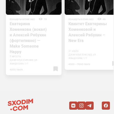
Концерты в EverJazz
70
Концерты в EverJazz
46
Екатерина
Квинтет Екатерины
Хоменкова (вокал)
Хоменковой и
и Алексей Рябухин
Алексей Рябухин –
(фортепиано) —
New Era
Make Someone
Happy
31 июля
Джаз-клуб EverJazz, ул.
5 августа
Жандосова, 1/1
Джаз-клуб EverJazz, ул.
Жандосова, 1/1
4000 – 7000 тенге
4000 тенге