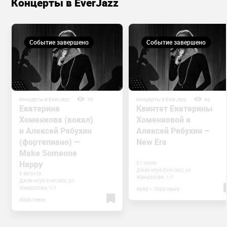
Концерты в EverJazz
Событие завершено
Событие завершено
Концерты в EverJazz
70
Концерты в EverJazz
46
Екатерина
Квинтет Екатерины
Хоменкова (вокал)
Хоменковой и
и Алексей Рябухин
Алексей Рябухин –
(фортепиано) —
New Era
Make Someone
Happy
31 июля
Джаз-клуб EverJazz, ул.
5 августа
Жандосова, 1/1
Джаз-клуб EverJazz, ул.
Жандосова, 1/1
4000 – 7000 тенге
4000 тенге