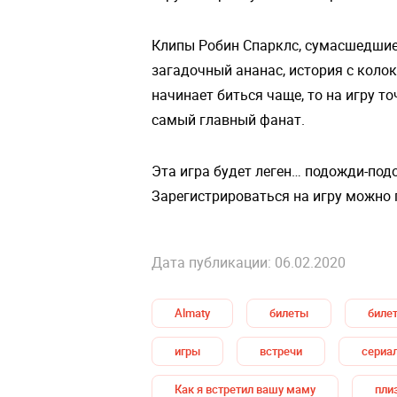
Клипы Робин Спарклс, сумасшедшие
загадочный ананас, история с коло
начинает биться чаще, то на игру то
самый главный фанат.
Эта игра будет леген… подожди-под
Зарегистрироваться на игру можно
Дата публикации: 06.02.2020
Almaty
билеты
биле
игры
встречи
сериа
Как я встретил вашу маму
пли