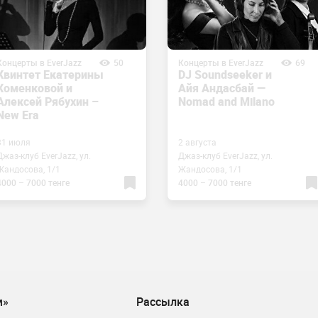
Концерты в EverJazz
50
Концерты в EverJazz
69
Квинтет Екатерины
DJ Soundseeker и
Хоменковой и
Айя Андасбай —
Алексей Рябухин –
Nomad and Milano
New Era
31 июля
2 августа
Джаз-клуб EverJazz, ул.
Джаз-клуб EverJazz, ул.
Жандосова, 1/1
Жандосова, 1/1
4000 – 7000 тенге
4000 – 7000 тенге
м»
Рассылка