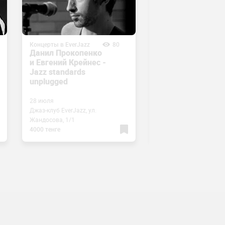
Концерты в EverJazz
80
Концерты в EverJazz
Данил Прокопенко
Джазовая школа
и Евгений Крейнес -
Тагира Зарипова 
Jazz standards
Венгрия, встреча
unplugged
28 июля
26 июля
Джаз-клуб EverJazz, ул.
Джаз-клуб EverJazz, ул.
Жандосова, 1/1
Жандосова, 1/1
4000 тенге
4000 тенге