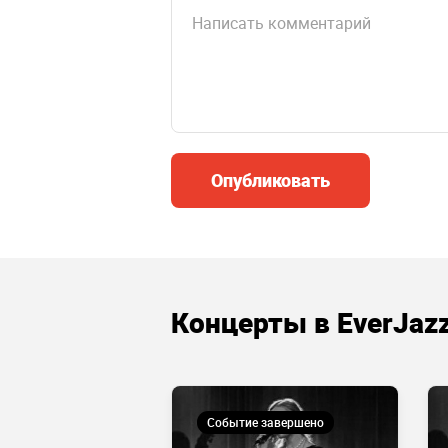
Опубликовать
Концерты в EverJaz
 завершено
Событие завершено