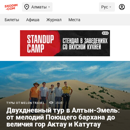
Алматы
Рус
Билеты
Афиша
Журнал
Места
ТУРЫ ОТ MELON TRAVEL
2539
Двухдневный тур в Алтын-Эмель:
от мелодий Поющего бархана до
величия гор Актау и Катутау