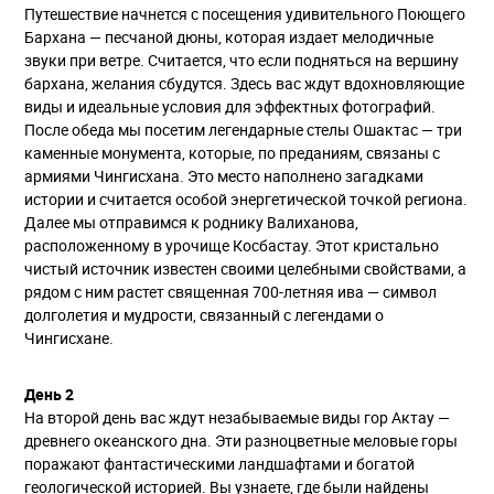
Путешествие начнется с посещения удивительного Поющего
Бархана — песчаной дюны, которая издает мелодичные
звуки при ветре. Считается, что если подняться на вершину
бархана, желания сбудутся. Здесь вас ждут вдохновляющие
виды и идеальные условия для эффектных фотографий.
После обеда мы посетим легендарные стелы Ошактас — три
каменные монумента, которые, по преданиям, связаны с
армиями Чингисхана. Это место наполнено загадками
истории и считается особой энергетической точкой региона.
Далее мы отправимся к роднику Валиханова,
расположенному в урочище Косбастау. Этот кристально
чистый источник известен своими целебными свойствами, а
рядом с ним растет священная 700-летняя ива — символ
долголетия и мудрости, связанный с легендами о
Чингисхане.
День 2
На второй день вас ждут незабываемые виды гор Актау —
древнего океанского дна. Эти разноцветные меловые горы
поражают фантастическими ландшафтами и богатой
геологической историей. Вы узнаете, где были найдены