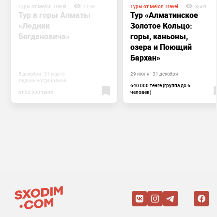
Туры от Melon Travel
1198
Туры от Melon Travel
3501
Тур в горы Алматы
Тур «Алматинское
«Ледник
Золотое Кольцо:
Богдановича»
горы, каньоны,
озера и Поющий
Бархан»
5 декабря - 31 марта
29 июля - 31 декабря
Ледник Богдановича
640 000 тенге (группа до 6
от 50 000 тенге
человек)