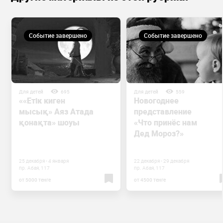
Событие завершено
Событие завершено
Для детей
695
Для детей
559
««Етік киген
Новогоднее
мысық» Аяз Атада
представление
қонақта» шоуы
«Что принёс нам
Дед Мороз?»
25 декабря - 4 января
22 декабря - 29 декабря
пр. Абая, 117
пр. Абая, 117
от 5000 тенге
от 4500 тенге