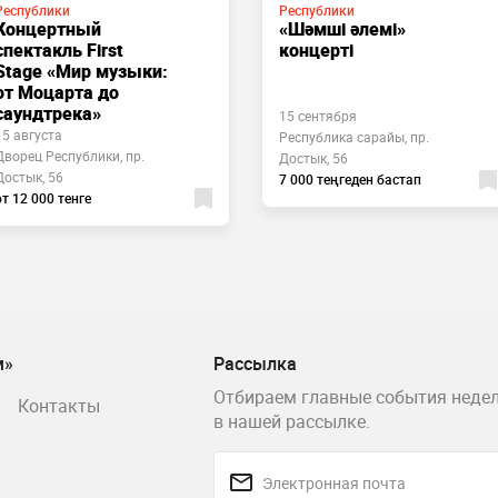
Республики
Республики
Концертный
«Шәмші әлемі»
спектакль First
концерті
Stage «Мир музыки:
от Моцарта до
саундтрека»
15 сентября
15 августа
Республика сарайы, пр.
Дворец Республики, пр.
Достык, 56
Достык, 56
7 000 теңгеден бастап
от 12 000 тенге
м»
Рассылка
Отбираем главные события недел
Контакты
в нашей рассылке.