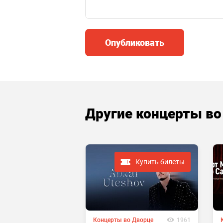
Опубликовать
Другие концерты во
Купить билеты
 завершено
Концерты во Дворце
1961
о Дворце
2750