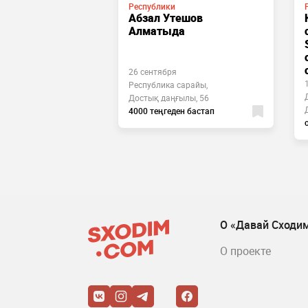
Республики
Абзал Утешов
орительный
Алматыда
«Мама, я
ебя»
26 сентября
ублики, пр.
Республика сарайы,
Достық даңғылы, 56
енге
4000 теңгеден бастап
О «Давай Сходи
О проекте