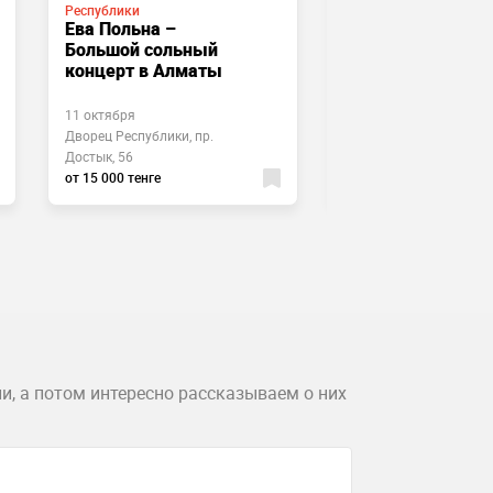
Республики
Республики
Ева Польна –
Концерт Roza
Большой сольный
Zergerli
концерт в Алматы
11 октября
6 сентября
Дворец Республики, пр.
Дворец Республики, пр
Достык, 56
Достык, 56
от 15 000 тенге
от 22 000 тенге
и, а потом интересно рассказываем о них