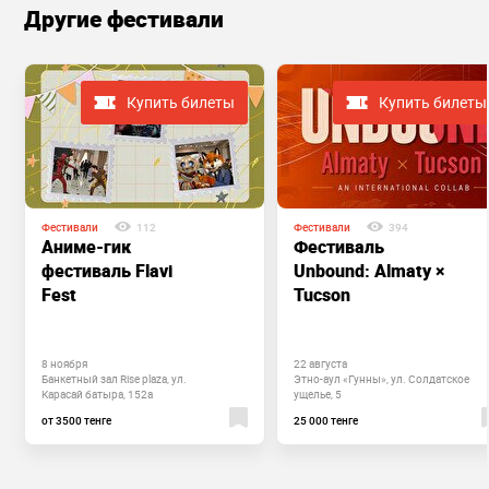
Другие фестивали
Купить билеты
Купить билеты
Фестивали
112
Фестивали
394
Аниме-гик
Фестиваль
фестиваль Flavi
Unbound: Almaty ×
Fest
Tucson
8 ноября
22 августа
Банкетный зал Rise plaza, ул.
Этно-аул «Гунны», ул. Солдатское
Карасай батыра, 152а
ущелье, 5
от 3500 тенге
25 000 тенге