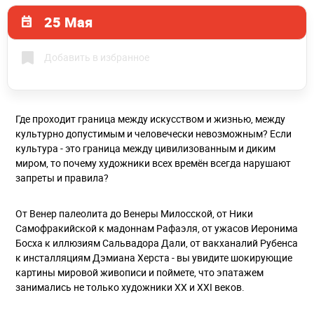
25 Мая
Добавить в избранное
Где проходит граница между искусством и жизнью, между
культурно допустимым и человечески невозможным? Если
культура - это граница между цивилизованным и диким
миром, то почему художники всех времён всегда нарушают
запреты и правила?
От Венер палеолита до Венеры Милосской, от Ники
Самофракийской к мадоннам Рафаэля, от ужасов Иеронима
Босха к иллюзиям Сальвадора Дали, от вакханалий Рубенса
к инсталляциям Дэмиана Херста - вы увидите шокирующие
картины мировой живописи и поймете, что эпатажем
занимались не только художники XX и XXI веков.