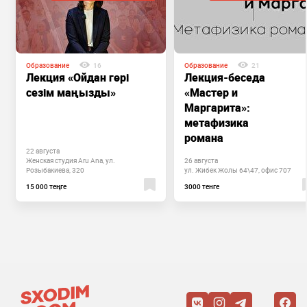
Образование
16
Образование
21
Лекция «Ойдан гөрі
Лекция-беседа
сезім маңызды»
«Мастер и
Маргарита»:
метафизика
романа
22 августа
Женская студия Aru Ana, ул.
26 августа
Розыбакиева, 320
ул. Жибек Жолы 64\47, офис 707
15 000 теңге
3000 тенге