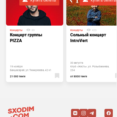
Купить билеты
Купить билеты
Концерты
89
Концерты
423
Концерт группы
Сольный концерт
PIZZA
IntroVert
30 августа
19 ноября
Клуб «Жесть», ул. Розыбакиева,
Бакшасарай, ул.Тимирязева, 42 к1
234
21 000 тенге
от 8000 тенге