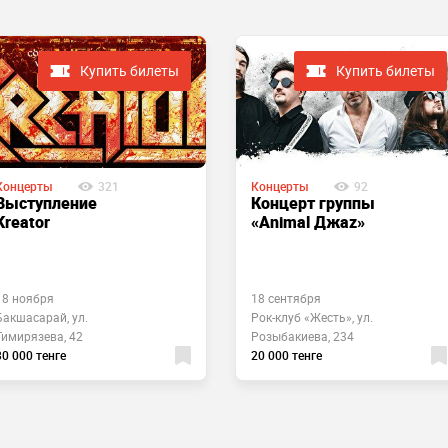
Купить билеты
Купить билеты
Концерты
321
Концерты
92
Выступление
Концерт группы
Kreator
«Animal Джаz»
18 ноября
18 сентября
Бакшасарай, ул.
Рок-клуб «Жесть», ул.
Тимирязева, 42
Розыбакиева, 234
30 000 тенге
20 000 тенге