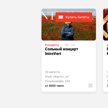
Купить билеты
Купить билеты
Концерты
164
731
Сольный концерт
Dora в
IntroVert
я
30 августа
 пр. Hазарбаева,
Клуб «Жесть», ул.
Розыбакиева, 234
енге
от 8000 тенге