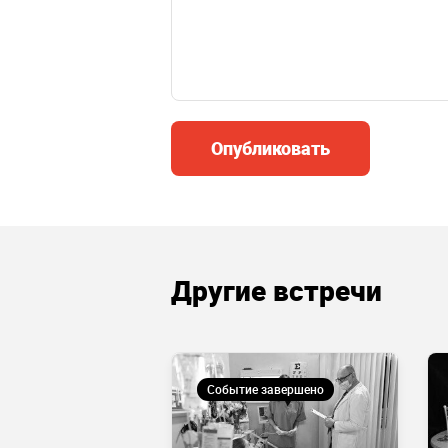
Опубликовать
Другие встречи
 завершено
Событие завершено