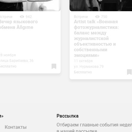
Встречи
942
Встречи
750
Вечер языкового
Artist talk «Военная
обмена Äñgıme
фотожурналистика:
баланс между
журналистской
объективностью и
собственными
эмоциями»
28 ноября
улица Барибаева, 36
11 октября
Бесплатно
ул. Нурмакова.79
Бесплатно
м»
Рассылка
Отбираем главные события недел
Контакты
в нашей рассылке.