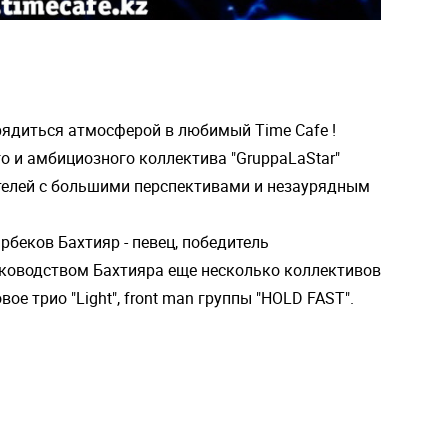
рядиться атмосферой в любимый Time Cafe !
о и амбициозного коллектива "GruppaLaStar"
нителей с большими перспективами и незаурядным
рбеков Бахтияр - певец, победитель
ководством Бахтияра еще несколько коллективов
жазовое трио "Light", front man группы "HOLD FAST".