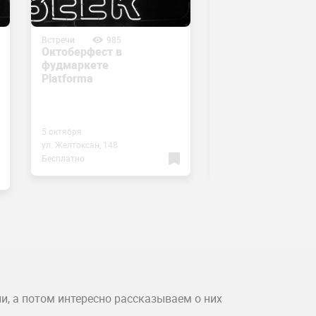
Встречи
985
Встречи
876
Октоберфест в
Встреча Deep Tal
фудмаркете
«Путешествия»
Platforma
5 октября
6 октября
ул. Желтоксан, 148
ул. Гоголя, 89
Бесплатно
Бесплатно
и, а потом интересно рассказываем о них