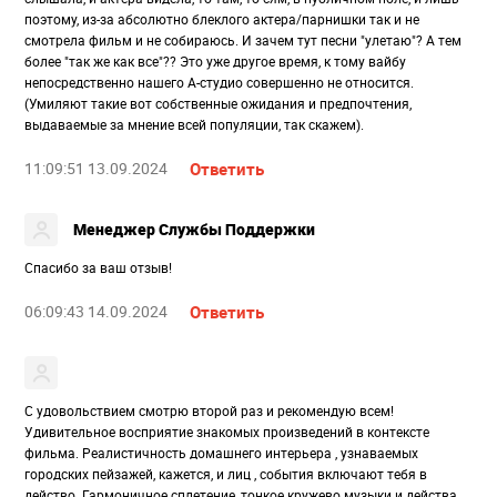
поэтому, из-за абсолютно блеклого актера/парнишки так и не
смотрела фильм и не собираюсь. И зачем тут песни "улетаю"? А тем
более "так же как все"?? Это уже другое время, к тому вайбу
непосредственно нашего А-студио совершенно не относится.
(Умиляют такие вот собственные ожидания и предпочтения,
выдаваемые за мнение всей популяции, так скажем).
11:09:51 13.09.2024
Ответить
Менеджер Службы Поддержки
Спасибо за ваш отзыв!
06:09:43 14.09.2024
Ответить
С удовольствием смотрю второй раз и рекомендую всем!
Удивительное восприятие знакомых произведений в контексте
фильма. Реалистичность домашнего интерьера , узнаваемых
городских пейзажей, кажется, и лиц , события включают тебя в
действо. Гармоничное сплетение, тонкое кружево музыки и действа,