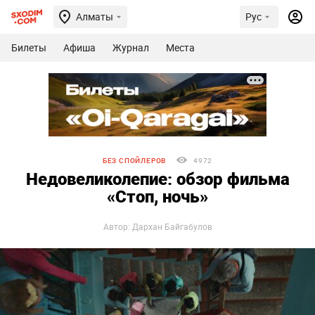
Алматы
Рус
Билеты
Афиша
Журнал
Места
БЕЗ СПОЙЛЕРОВ
4972
Недовеликолепие: обзор фильма
«Стоп, ночь»
Автор: Дархан Байгабулов