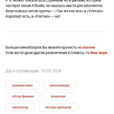
P. S. Может показаться странным, но в фильме, который
чествует песни A’Studio, не нашлось места для абсолютно
безусловных хитов группы — «Так же как все» и «Улетаю».
Аэропорт есть, а «Улетаю» — нет.
Больше кинообзоров Вы можете прочесть
по ссылке
.
Если же по душе другие развлечения в Алматы, то
Вам сюда
.
Дата публикации: 10.09.2024
новинки кино
киноновинки
обзор фильма
рецензия
кинообзор
обзоры фильмов